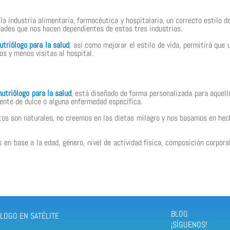
la industria alimentaria, farmacéutica y hospitalaria, un correcto estilo d
dades que nos hacen dependientes de estas tres industrias.
utriólogo para la salud
, así como mejorar el estilo de vida, permitirá qu
s y menos visitas al hospital.
nutriólogo para la salud
, está diseñado de forma personalizada para aquell
rente de dulce o alguna enfermedad específica.
tos son naturales, no creemos en las dietas milagro y nos basamos en hec
 base a la edad, género, nivel de actividad física, composición corporal
BLOG
LOGO EN SATÉLITE
¡SÍGUENOS!