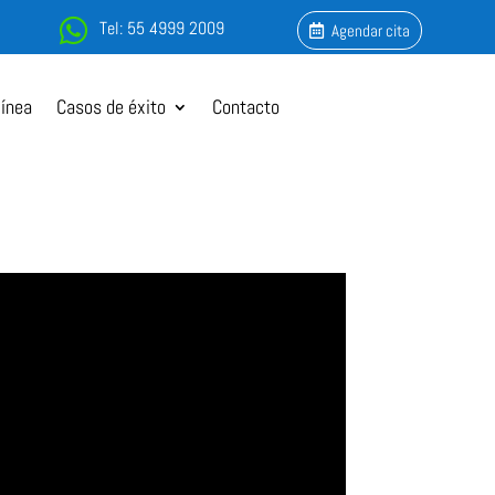

Tel: 55 4999 2009
Agendar cita
línea
Casos de éxito
Contacto