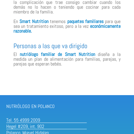
la complicación que trae consigo cambiar cuando los
demás no lo hacen o teniendo que cocinar para cada
miembro de la familia.
En
Smart Nutrition
tenemos
paquetes familiares
para que
sea un tratamiento exitoso, pero a la vez
económicamente
razonable.
Personas a las que va dirigido
El
nutriólogo familiar de Smart Nutrition
diseña a la
medida un plan de alimentación para familias, parejas, y
parejas que esperan bebés.
NUTRIÓLOGO EN POLANCO
Tel. 55 4999 2009
Hegel #209, int. 902
Polanco, Miguel Hidalgo